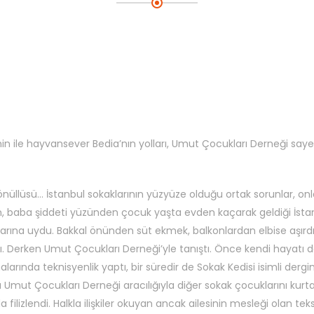
hin ile hayvansever Bedia’nın yolları, Umut Çocukları Derneği say
nüllüsü… İstanbul sokaklarının yüzyüze olduğu ortak sorunlar, on
hin, baba şiddeti yüzünden çocuk yaşta evden kaçarak geldiği İsta
nlarına uydu. Bakkal önünden süt ekmek, balkonlardan elbise aşırdı
. Derken Umut Çocukları Derneği’yle tanıştı. Önce kendi hayatı d
rmalarında teknisyenlik yaptı, bir süredir de Sokak Kedisi isimli dergi
ığı Umut Çocukları Derneği aracılığıyla diğer sokak çocuklarını ku
filizlendi. Halkla ilişkiler okuyan ancak ailesinin mesleği olan tekst