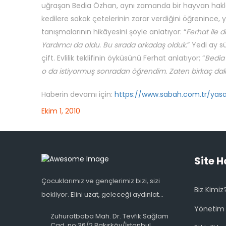
uğraşan Bedia Özhan, aynı zamanda bir hayvan haklar
kedilere sokak çetelerinin zarar verdiğini öğrenince, 
tanışmalarının hikâyesini şöyle anlatıyor: “
Ferhat ile d
Yardımcı da oldu. Bu sırada arkadaş olduk.
” Yedi ay s
çift. Evlilik teklifinin öyküsünü Ferhat anlatıyor; “
Bedia 
o da istiyormuş sonradan öğrendim. Zaten birkaç daki
Haberin devamı için:
https://www.sabah.com.tr/yas
Ekim 1, 2010
Site H
Çocuklarımız ve gençlerimiz bizi, sizi
Biz Kimiz
bekliyor. Elini uzat, geleceği aydınlat...
Yönetim
Zuhuratbaba Mah. Dr. Tevfik Sağlam
Cad. no:36/2 Bakırköy/İstanbul