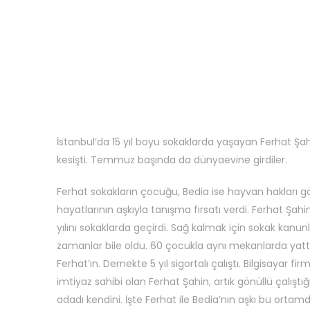
İstanbul’da 15 yıl boyu sokaklarda yaşayan Ferhat Şa
kesişti. Temmuz başında da dünyaevine girdiler.
Ferhat sokakların çocuğu, Bedia ise hayvan hakları gö
hayatlarının aşkıyla tanışma fırsatı verdi. Ferhat Şa
yılını sokaklarda geçirdi. Sağ kalmak için sokak kanu
zamanlar bile oldu. 60 çocukla aynı mekanlarda yattı
Ferhat’ın. Dernekte 5 yıl sigortalı çalıştı. Bilgisayar fi
imtiyaz sahibi olan Ferhat Şahin, artık gönüllü çalışt
adadı kendini. İşte Ferhat ile Bedia’nın aşkı bu ortamda 