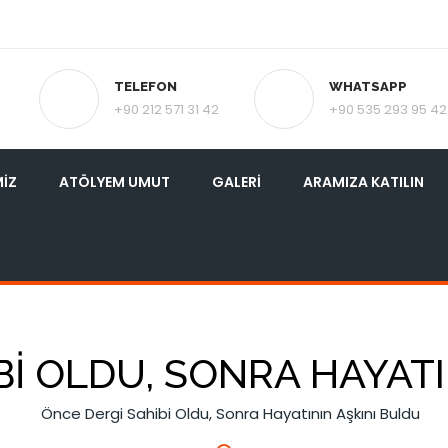
TELEFON
WHATSAPP
+90 212 571 31 42
+90 535 293 95 42
MIZ
ATÖLYEM UMUT
GALERI
ARAMIZA KATILIN
BI OLDU, SONRA HAYATI
Önce Dergi Sahibi Oldu, Sonra Hayatının Aşkını Buldu