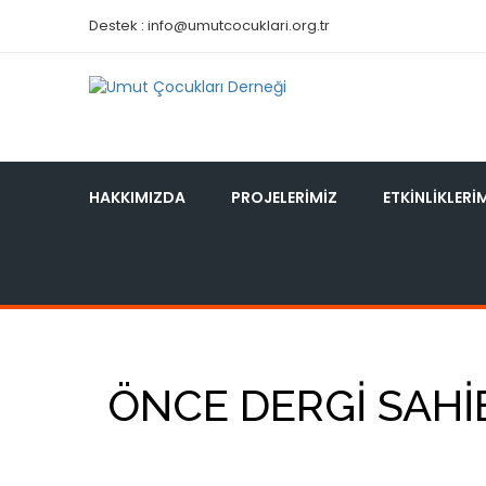
Destek :
info@umutcocuklari.org.tr
HAKKIMIZDA
PROJELERIMIZ
ETKINLIKLERI
ÖNCE DERGI SAHI