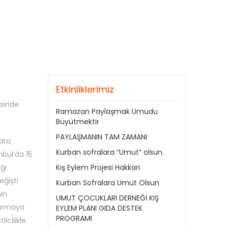
Etkinliklerimiz
esinde
Ramazan Paylaşmak Umudu
Büyütmektir
PAYLAŞMANIN TAM ZAMANI
lara
Kurban sofralara “Umut” olsun.
nbul’da 15
ğı
Kış Eylem Projesi Hakkari
eğişti
Kurban Sofralara Umut Olsun
nin
UMUT ÇOCUKLARI DERNEĞİ KIŞ
rtarmaya
EYLEM PLANI GIDA DESTEK
PROGRAMI
ilcilikle