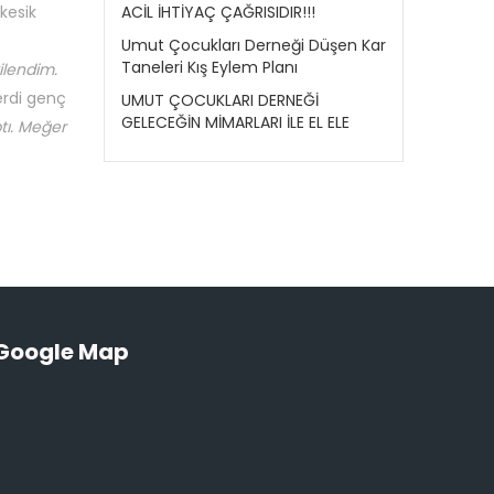
kesik
ACİL İHTİYAÇ ÇAĞRISIDIR!!!
Umut Çocukları Derneği Düşen Kar
Taneleri Kış Eylem Planı
ilendim.
erdi genç
UMUT ÇOCUKLARI DERNEĞİ
GELECEĞİN MİMARLARI İLE EL ELE
tı. Meğer
Google Map