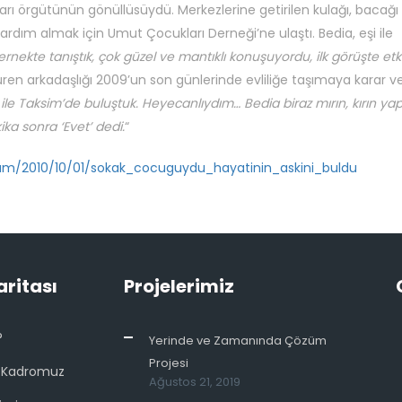
ı örgütünün gönüllüsüydü. Merkezlerine getirilen kulağı, bacağı 
yardım almak için Umut Çocukları Derneği’ne ulaştı. Bedia, eşi ile
ernekte tanıştık, çok güzel ve mantıklı konuşuyordu, ilk görüşte etk
üren arkadaşlığı 2009’un son günlerinde evliliğe taşımaya karar v
ile Taksim’de buluştuk. Heyecanlıydım… Bedia biraz mırın, kırın yap
ka sonra ‘Evet’ dedi.
“
am/2010/10/01/sokak_cocuguydu_hayatinin_askini_buldu
aritası
Projelerimiz
?
Yerinde ve Zamanında Çözüm
Projesi
 Kadromuz
Ağustos 21, 2019