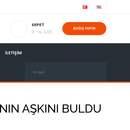
SEPET
BAĞIŞ YAPIN
0 -
₺
0,00
İLETIŞIM
NIN AŞKINI BULDU