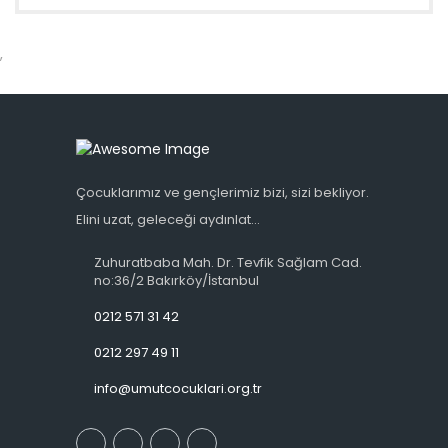
,
Çocuklarımız ve gençlerimiz bizi, sizi bekliyor.
Elini uzat, geleceği aydınlat...
Zuhuratbaba Mah. Dr. Tevfik Sağlam Cad.
no:36/2 Bakırköy/İstanbul
0212 571 31 42
0212 297 49 11
info@umutcocuklari.org.tr