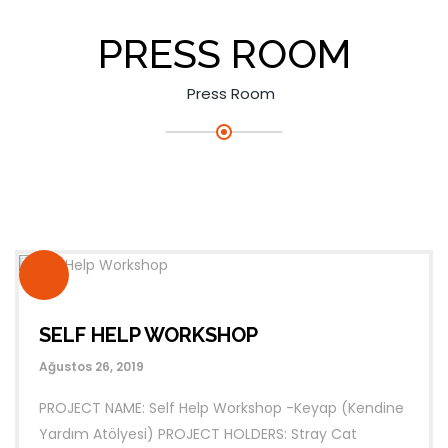
PRESS ROOM
Press Room
SELF HELP WORKSHOP
Ağustos 26, 2019
PROJECT NAME: Self Help Workshop -Keyap (Kendine
Yardım Atölyesi) PROJECT HOLDERS: Stray Cat